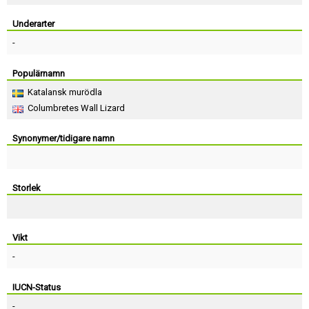
Skapa konto
Underarter
-
Populärnamn
Katalansk murödla
Columbretes Wall Lizard
Synonymer/tidigare namn
Storlek
Vikt
-
IUCN-Status
-