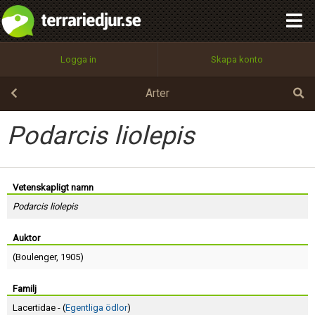
integritetspolicy
OK
Utför
Namn:
Begär nytt lösenord
Logga in
Skapa konto
Tillbaka till förstasidan
100%
Epost:
Arter
Podarcis liolepis
Användarnamn:
Vetenskapligt namn
Podarcis liolepis
Lösenord:
Auktor
(
Boulenger
, 1905)
Privacy Policy
Terms of Service
Familj
Lacertidae - (
Egentliga ödlor
)