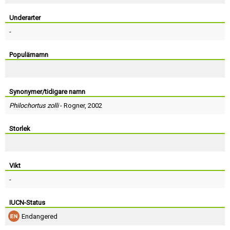
Skapa konto
Underarter
-
Populärnamn
Synonymer/tidigare namn
Philochortus zolli
-
Rogner
, 2002
Storlek
Vikt
-
IUCN-Status
Endangered