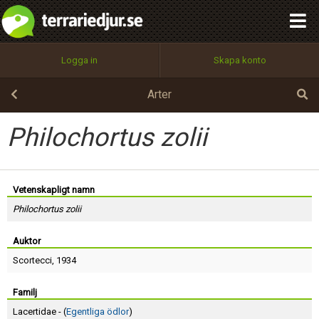
integritetspolicy
OK
Utför
Namn:
Begär nytt lösenord
Logga in
Skapa konto
Tillbaka till förstasidan
100%
Epost:
Arter
Philochortus zolii
Användarnamn:
Vetenskapligt namn
Philochortus zolii
Lösenord:
Auktor
Scortecci
, 1934
Privacy Policy
Terms of Service
Familj
Lacertidae - (
Egentliga ödlor
)