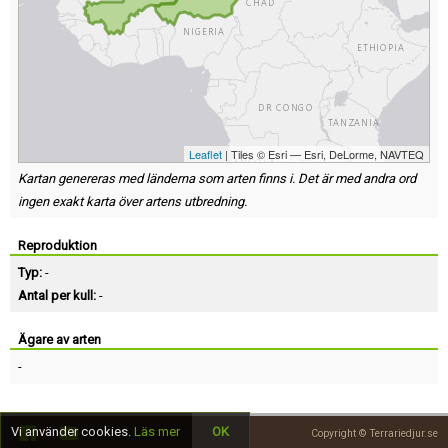
Leaflet
| Tiles © Esri — Esri, DeLorme, NAVTEQ
Kartan genereras med länderna som arten finns i. Det är med andra ord
ingen exakt karta över artens utbredning.
Reproduktion
Typ:
-
Antal per kull:
-
Ägare av arten
-
Vi använder cookies.
Läs mer
OK
Copyright © Terrariedjur.se