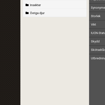
Insekter
Synonymer
Övriga djur
Storlek
Vikt
IUCN-Stat
Skydd
Skötselrå
Utbrednin