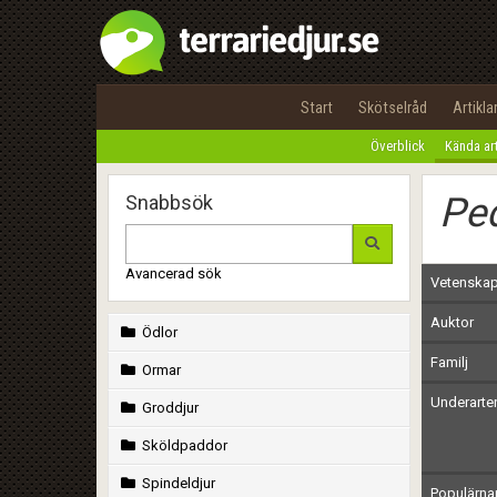
Start
Skötselråd
Artikla
Överblick
Kända ar
Ped
Snabbsök
Avancerad sök
Vetenskap
Auktor
Ödlor
Familj
Ormar
Underarte
Groddjur
Sköldpaddor
Spindeldjur
Populärn