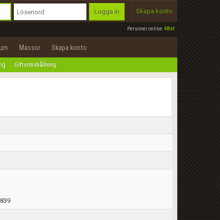
Skapa konto
Logga in
Personer online:
48st
rum
Mässor
Skapa konto
ing
Giftormshållning
1839