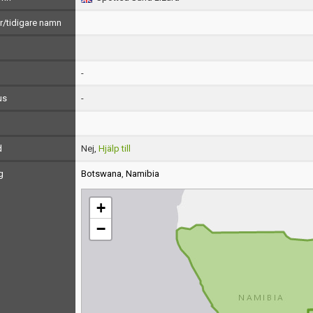
/tidigare namn
-
us
-
d
Nej,
Hjälp till
g
Botswana
,
Namibia
+
−