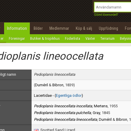
integritetspolicy
OK
Utför
Namn:
Begär nytt lösenord
Glömt lösenordet?
Tillbaka till förstasidan
Epost:
r
Information
Bilder
Medlemmar
Köp & sälj
Uppfödning
Fo
100%
ter
Föreningar
Butiker & tropikhus
Foderlista
Växter
Terrarium
Belysn
Användarnamn:
ioplanis lineoocellata
Lösenord:
Privacy Policy
ligt namn
Pedioplanis lineoocellata
Terms of Service
(
Duméril
&
Bibron
, 1839)
Skapa konto
Lacertidae - (
Egentliga ödlor
)
r
Pedioplanis lineoocellata inocellata
,
Mertens
, 1955
Pedioplanis lineoocellata pulchella
,
Gray
, 1845
Pedioplanis lineoocellata lineoocellata
,
Duméril
&
Bibron
, 
amn
Spotted Sand Lizard