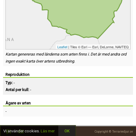
Leaflet
| Tiles © Esri — Esri, DeLorme, NAVTEQ
Kartan genereras med länderna som arten finns i. Det är med andra ord
ingen exakt karta över artens utbredning.
Reproduktion
Typ:
-
Antal per kull:
-
Ägare av arten
-
Vi använder cookies.
Läs mer
OK
Copyright © Terrariedjur.se