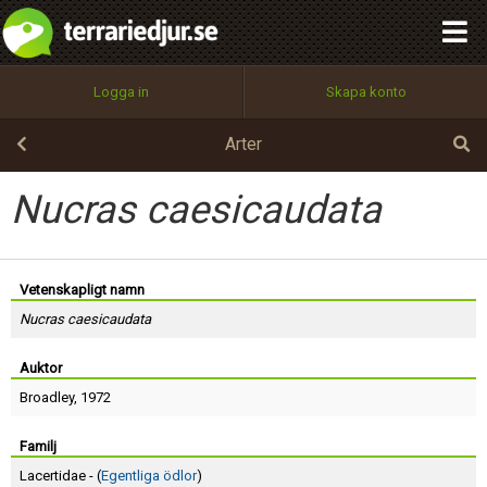
integritetspolicy
OK
Utför
Namn:
Begär nytt lösenord
Logga in
Skapa konto
Tillbaka till förstasidan
100%
Epost:
Arter
Nucras caesicaudata
Användarnamn:
Vetenskapligt namn
Nucras caesicaudata
Lösenord:
Auktor
Broadley
, 1972
Privacy Policy
Terms of Service
Familj
Lacertidae - (
Egentliga ödlor
)