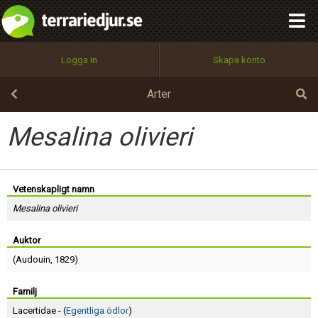
integritetspolicy
OK
Utför
Namn:
Begär nytt lösenord
Logga in
Skapa konto
Tillbaka till förstasidan
100%
Epost:
Arter
Mesalina olivieri
Användarnamn:
Vetenskapligt namn
Mesalina olivieri
Lösenord:
Auktor
(
Audouin
, 1829)
Privacy Policy
Terms of Service
Familj
Lacertidae - (
Egentliga ödlor
)