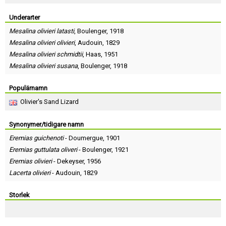
Skapa konto
Underarter
Mesalina olivieri latasti
,
Boulenger
, 1918
Mesalina olivieri olivieri
,
Audouin
, 1829
Mesalina olivieri schmidtii
,
Haas
, 1951
Mesalina olivieri susana
,
Boulenger
, 1918
Populärnamn
Olivier's Sand Lizard
Synonymer/tidigare namn
Eremias guichenoti
-
Doumergue
, 1901
Eremias guttulata oliveri
-
Boulenger
, 1921
Eremias olivieri
-
Dekeyser
, 1956
Lacerta olivieri
-
Audouin
, 1829
Storlek