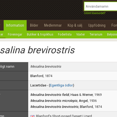
integritetspolicy
OK
Utför
Namn:
Begär nytt lösenord
Glömt lösenordet?
Tillbaka till förstasidan
Epost:
r
Information
Bilder
Medlemmar
Köp & sälj
Uppfödning
Fo
100%
ter
Föreningar
Butiker & tropikhus
Foderlista
Växter
Terrarium
Belysn
Användarnamn:
alina brevirostris
Lösenord:
Privacy Policy
ligt namn
Mesalina brevirostris
Terms of Service
Blanford
, 1874
Skapa konto
Lacertidae - (
Egentliga ödlor
)
r
Mesalina brevirostris fieldi
,
Haas
&
Werner
, 1969
Mesalina brevirostris microlepis
,
Angel
, 1936
Mesalina brevirostris brevirostris
,
Blanford
, 1874
amn
Blanford's Short-nosed Desert Lizard