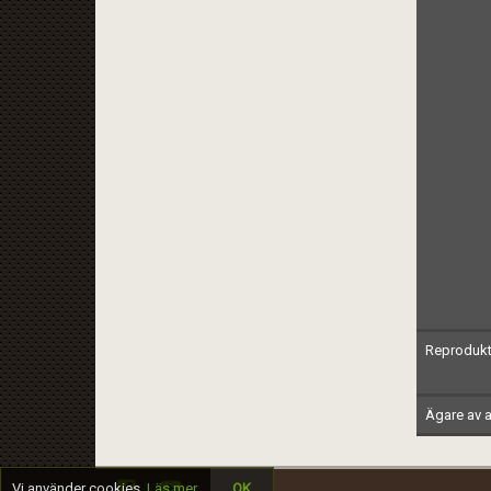
Reprodukt
Ägare av a
Vi använder cookies.
Läs mer
OK