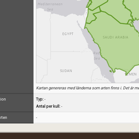
Kartan genereras med länderna som arten finns i. Det är me
ion
Typ:
-
Antal per kull:
-
rten
-