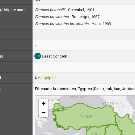
/tidigare namn
Eremias bernoullii
-
Schenkel
, 1901
Eremias brevirostris
-
Boulenger
, 1887
Eremias brevirostris brevirostris
-
Haas
, 1969
-
us
Least Concern
d
Nej,
Hjälp till
g
Förenade Arabemiraten
,
Egypten
(
Sinai
),
Irak
,
Iran
,
Jordan
+
−