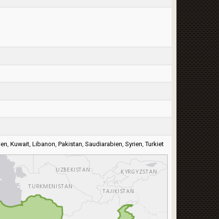
ien
,
Kuwait
,
Libanon
,
Pakistan
,
Saudiarabien
,
Syrien
,
Turkiet