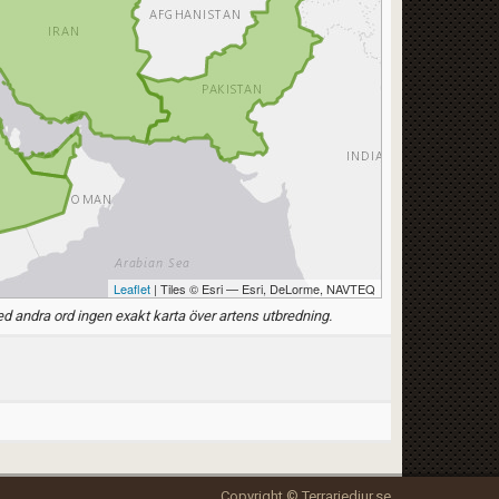
Leaflet
| Tiles © Esri — Esri, DeLorme, NAVTEQ
d andra ord ingen exakt karta över artens utbredning.
Copyright © Terrariedjur.se