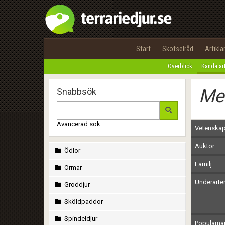
Start
Skötselråd
Artikla
Överblick
Kända ar
Mes
Snabbsök
Avancerad sök
Vetenskap
Auktor
Ödlor
Familj
Ormar
Underarte
Groddjur
Sköldpaddor
Spindeldjur
Populärn