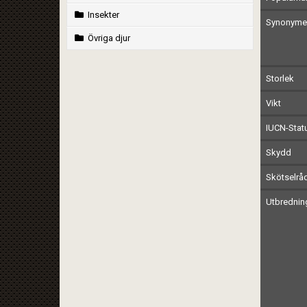
Insekter
Synonymer
Övriga djur
Storlek
Vikt
IUCN-Stat
Skydd
Skötselrå
Utbrednin