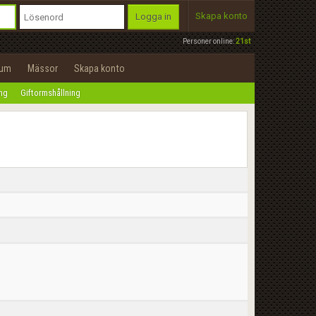
Skapa konto
Logga in
Personer online:
21st
rum
Mässor
Skapa konto
ing
Giftormshållning