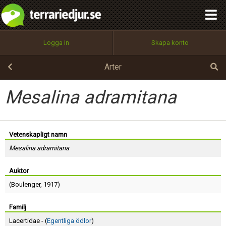
integritetspolicy
OK
Utför
Namn:
Begär nytt lösenord
Logga in
Skapa konto
Tillbaka till förstasidan
100%
Epost:
Arter
Mesalina adramitana
Användarnamn:
Vetenskapligt namn
Mesalina adramitana
Lösenord:
Auktor
(
Boulenger
, 1917)
Privacy Policy
Terms of Service
Familj
Lacertidae - (
Egentliga ödlor
)