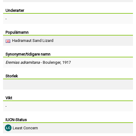
Skapa konto
Underarter
-
Populärnamn
Hadramaut Sand Lizard
Synonymer/tidigare namn
Eremias adramitana
-
Boulenger
, 1917
Storlek
Vikt
-
IUCN-Status
Least Concern