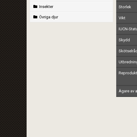
Insekter
Storlek
Övriga djur
Vikt
IUCN-Stat
Skydd
Skötselrå
Utbrednin
Reprodukt
Ägare av a