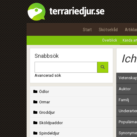
Start
Skötselråd
Artikla
Överblick
Kända ar
Ich
Snabbsök
Avancerad sök
Vetenskap
Auktor
Ödlor
Familj
Ormar
Underarte
Groddjur
Populärn
Sköldpaddor
Synonymer
Spindeldjur