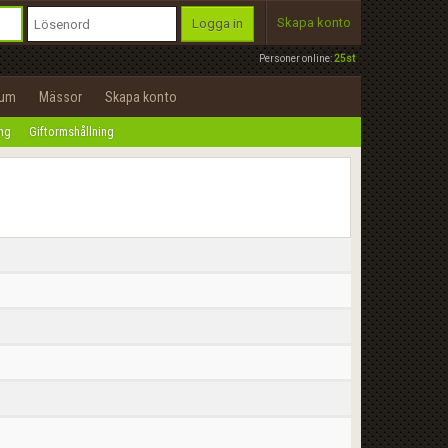
Skapa konto
Logga in
Personer online:
25st
rum
Mässor
Skapa konto
ing
Giftormshållning