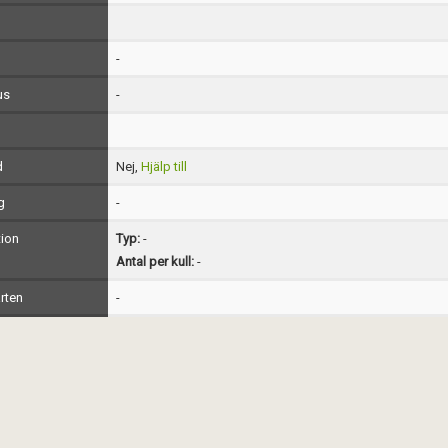
-
us
-
d
Nej,
Hjälp till
g
-
ion
Typ:
-
Antal per kull:
-
rten
-