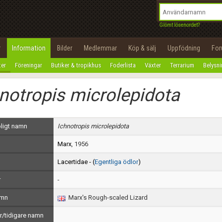
integritetspolicy
OK
Utför
Namn:
Begär nytt lösenord
Glömt lösenordet?
Tillbaka till förstasidan
Epost:
r
Information
Bilder
Medlemmar
Köp & sälj
Uppfödning
Fo
100%
ter
Föreningar
Butiker & tropikhus
Foderlista
Växter
Terrarium
Belysn
Användarnamn:
notropis microlepidota
Lösenord:
Privacy Policy
ligt namn
Ichnotropis microlepidota
Terms of Service
Marx
, 1956
Skapa konto
Lacertidae - (
Egentliga ödlor
)
r
-
amn
Marx's Rough-scaled Lizard
/tidigare namn