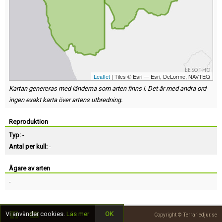
Leaflet
| Tiles © Esri — Esri, DeLorme, NAVTEQ
Kartan genereras med länderna som arten finns i. Det är med andra ord
ingen exakt karta över artens utbredning.
Reproduktion
Typ:
-
Antal per kull:
-
Ägare av arten
-
Vi använder cookies.
Läs mer
OK
Copyright © Terrariedjur.se