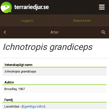
integritetspolicy
OK
Utför
Namn:
Begär nytt lösenord
Logga in
Skapa konto
Tillbaka till förstasidan
100%
Epost:
Arter
Ichnotropis grandiceps
Användarnamn:
Vetenskapligt namn
Ichnotropis grandiceps
Lösenord:
Auktor
Broadley
, 1967
Privacy Policy
Terms of Service
Familj
Lacertidae - (
Egentliga ödlor
)