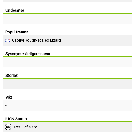
Skapa konto
Underarter
-
Populärnamn
Caprivi Rough-scaled Lizard
Synonymer/tidigare namn
Storlek
Vikt
-
IUCN-Status
Data Deficient