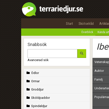
Start
Skötselråd
Artikla
Överblick
Kända ar
Ibe
Snabbsök
Avancerad sök
Vetenskap
Auktor
Ödlor
Familj
Ormar
Underarte
Groddjur
Populärn
Sköldpaddor
Spindeldjur