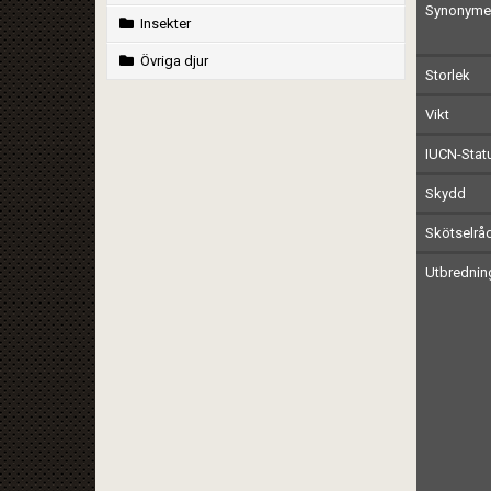
Synonymer
Insekter
Övriga djur
Storlek
Vikt
IUCN-Stat
Skydd
Skötselrå
Utbrednin