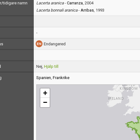
/tidigare namn
Lacerta aranica
-
Carranza
, 2004
Lacerta bonnali aranica
-
Arribas
, 1993
-
us
Endangered
d
Nej,
Hjälp till
g
Spanien
,
Frankrike
+
−