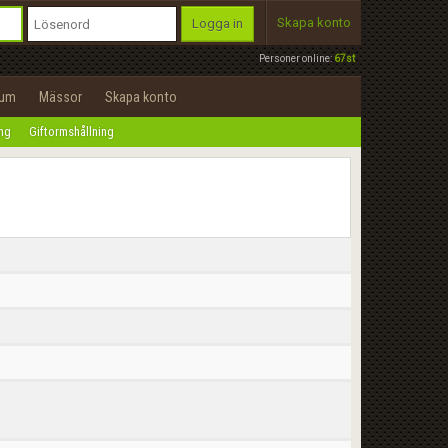
Skapa konto
Logga in
Personer online:
67st
rum
Mässor
Skapa konto
ing
Giftormshållning