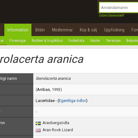
integritetspolicy
OK
Utför
Namn:
Begär nytt lösenord
Glömt lösenordet?
Tillbaka till förstasidan
Epost:
r
Information
Bilder
Medlemmar
Köp & sälj
Uppfödning
Fo
100%
ter
Föreningar
Butiker & tropikhus
Foderlista
Växter
Terrarium
Belysn
Användarnamn:
rolacerta aranica
Lösenord:
Privacy Policy
ligt namn
Iberolacerta aranica
Terms of Service
(
Arribas
, 1993)
Skapa konto
Lacertidae - (
Egentliga ödlor
)
r
-
amn
Aranbergsödla
Aran Rock Lizard