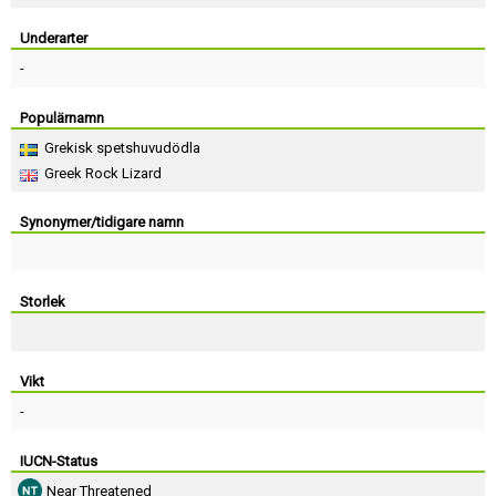
Skapa konto
Underarter
-
Populärnamn
Grekisk spetshuvudödla
Greek Rock Lizard
Synonymer/tidigare namn
Storlek
Vikt
-
IUCN-Status
Near Threatened