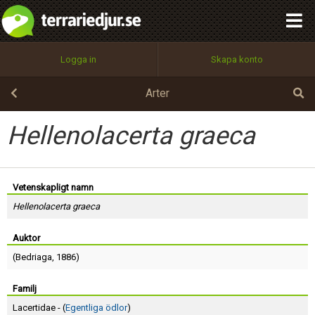
integritetspolicy
OK
Utför
Namn:
Begär nytt lösenord
Logga in
Skapa konto
Tillbaka till förstasidan
100%
Epost:
Arter
Hellenolacerta graeca
Användarnamn:
Vetenskapligt namn
Hellenolacerta graeca
Lösenord:
Auktor
(
Bedriaga
, 1886)
Privacy Policy
Terms of Service
Familj
Lacertidae - (
Egentliga ödlor
)