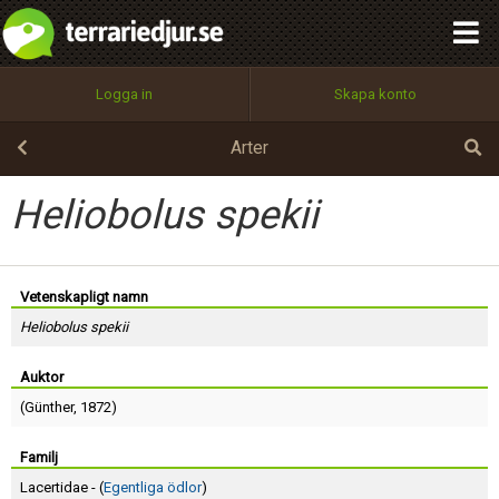
integritetspolicy
OK
Utför
Namn:
Begär nytt lösenord
Logga in
Skapa konto
Tillbaka till förstasidan
100%
Epost:
Arter
Heliobolus spekii
Användarnamn:
Vetenskapligt namn
Heliobolus spekii
Lösenord:
Auktor
(
Günther
, 1872)
Privacy Policy
Terms of Service
Familj
Lacertidae - (
Egentliga ödlor
)