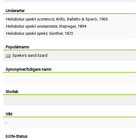
Skapa konto
Underarter
Heliobolus spekii scorteccii
,
Arillo
,
Balletto
&
Spanò
, 1965
Heliobolus spekii sextaeniata
,
Stejneger
, 1894
Heliobolus spekii spekii
,
Günther
, 1872
Populärnamn
Speke's sand lizard
Synonymer/tidigare namn
Storlek
Vikt
-
IUCN-Status