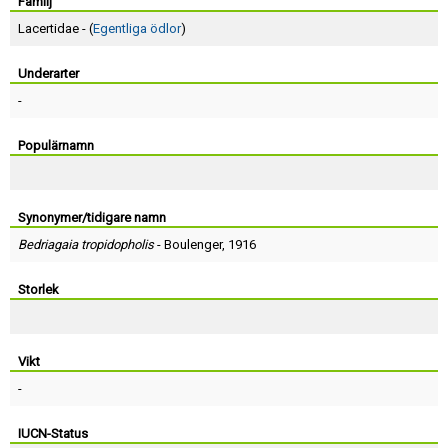
Skapa konto
Familj
Lacertidae - (
Egentliga ödlor
)
Underarter
-
Populärnamn
Synonymer/tidigare namn
Bedriagaia tropidopholis
-
Boulenger
, 1916
Storlek
Vikt
-
IUCN-Status