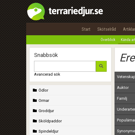
Start
Skötselråd
Artikla
Överblick
Kända ar
Ere
Snabbsök
Avancerad sök
Vetenskap
Auktor
Ödlor
Familj
Ormar
Underarte
Groddjur
Populärn
Sköldpaddor
Synonymer
Spindeldjur