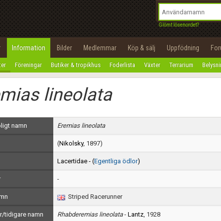
integritetspolicy
OK
Utför
Namn:
Begär nytt lösenord
Glömt lösenordet?
Tillbaka till förstasidan
Epost:
r
Information
Bilder
Medlemmar
Köp & sälj
Uppfödning
Fo
100%
ter
Föreningar
Butiker & tropikhus
Foderlista
Växter
Terrarium
Belysn
Användarnamn:
mias lineolata
Lösenord:
Privacy Policy
ligt namn
Eremias lineolata
Terms of Service
(
Nikolsky
, 1897)
Skapa konto
Lacertidae - (
Egentliga ödlor
)
r
-
amn
Striped Racerunner
/tidigare namn
Rhabderemias lineolata
-
Lantz
, 1928