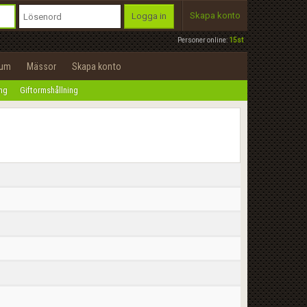
Skapa konto
Logga in
Personer online:
15st
rum
Mässor
Skapa konto
ing
Giftormshållning