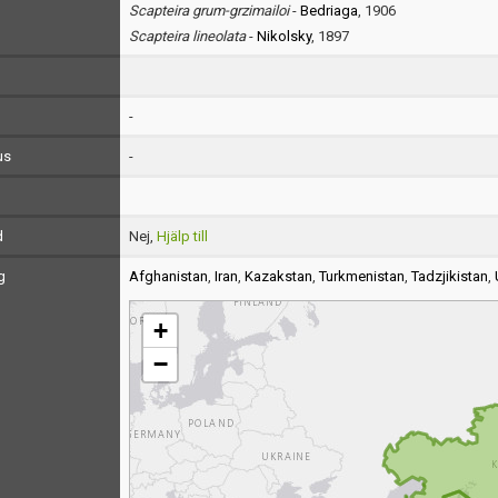
Scapteira grum-grzimailoi
-
Bedriaga
, 1906
Scapteira lineolata
-
Nikolsky
, 1897
-
us
-
d
Nej,
Hjälp till
g
Afghanistan
,
Iran
,
Kazakstan
,
Turkmenistan
,
Tadzjikistan
,
+
−