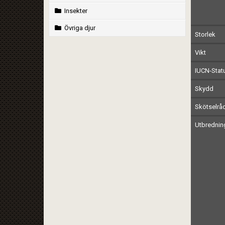
Insekter
Övriga djur
Storlek
Vikt
IUCN-Stat
Skydd
Skötselrå
Utbrednin