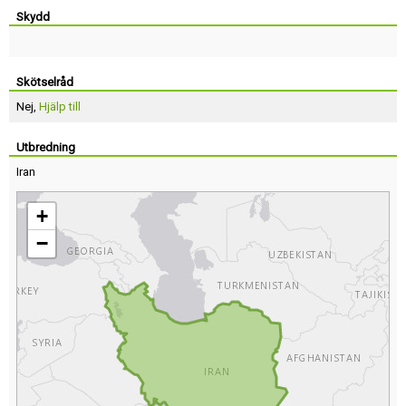
Skydd
Skötselråd
Nej,
Hjälp till
Utbredning
Iran
+
−