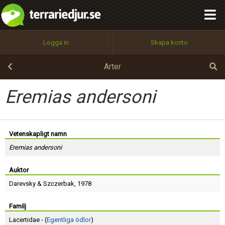
integritetspolicy
OK
Utför
Namn:
Begär nytt lösenord
Logga in
Skapa konto
Tillbaka till förstasidan
100%
Epost:
Arter
Eremias andersoni
Användarnamn:
Vetenskapligt namn
Eremias andersoni
Lösenord:
Auktor
Darevsky
&
Szczerbak
, 1978
Privacy Policy
Terms of Service
Familj
Lacertidae - (
Egentliga ödlor
)