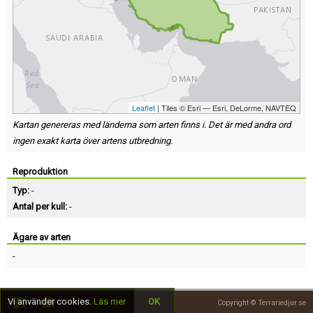
Leaflet
| Tiles © Esri — Esri, DeLorme, NAVTEQ
Kartan genereras med länderna som arten finns i. Det är med andra ord
ingen exakt karta över artens utbredning.
Reproduktion
Typ:
-
Antal per kull:
-
Ägare av arten
-
Vi använder cookies.
Läs mer
OK
Copyright © Terrariedjur.se