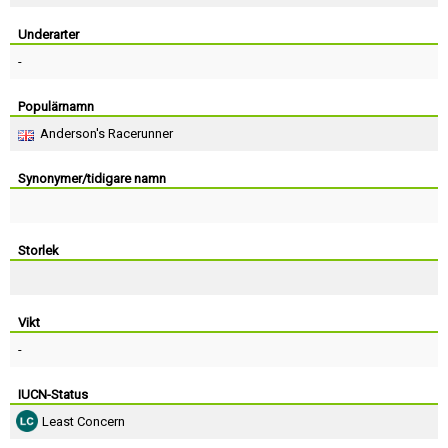
Skapa konto
Underarter
-
Populärnamn
Anderson's Racerunner
Synonymer/tidigare namn
Storlek
Vikt
-
IUCN-Status
Least Concern