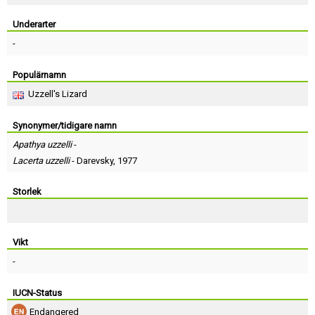
Skapa konto
Underarter
-
Populärnamn
Uzzell's Lizard
Synonymer/tidigare namn
Apathya uzzelli
-
Lacerta uzzelli
-
Darevsky
, 1977
Storlek
Vikt
-
IUCN-Status
Endangered