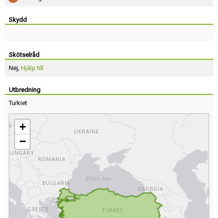
Skydd
Skötselråd
Nej,
Hjälp till
Utbredning
Turkiet
+
−