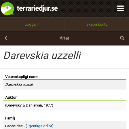
integritetspolicy
OK
Utför
Namn:
Begär nytt lösenord
Logga in
Skapa konto
Tillbaka till förstasidan
100%
Epost:
Arter
Darevskia uzzelli
Användarnamn:
Vetenskapligt namn
Darevskia uzzelli
Lösenord:
Auktor
(
Darevsky
&
Danielyan
, 1977)
Privacy Policy
Terms of Service
Familj
Lacertidae - (
Egentliga ödlor
)