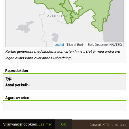
Leaflet
| Tiles © Esri — Esri, DeLorme, NAVTEQ
Kartan genereras med länderna som arten finns i. Det är med andra ord
ingen exakt karta över artens utbredning.
Reproduktion
Typ:
-
Antal per kull:
-
Ägare av arten
-
Vi använder cookies.
Läs mer
OK
Copyright © Terrariedjur.se