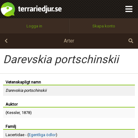
integritetspolicy
OK
Utför
Namn:
Begär nytt lösenord
Logga in
Skapa konto
Tillbaka till förstasidan
100%
Epost:
Arter
Darevskia portschinskii
Användarnamn:
Vetenskapligt namn
Darevskia portschinskii
Lösenord:
Auktor
(
Kessler
, 1878)
Privacy Policy
Terms of Service
Familj
Lacertidae - (
Egentliga ödlor
)