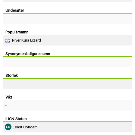
Skapa konto
Underarter
-
Populärnamn
River Kura Lizard
Synonymer/tidigare namn
Storlek
Vikt
-
IUCN-Status
Least Concern