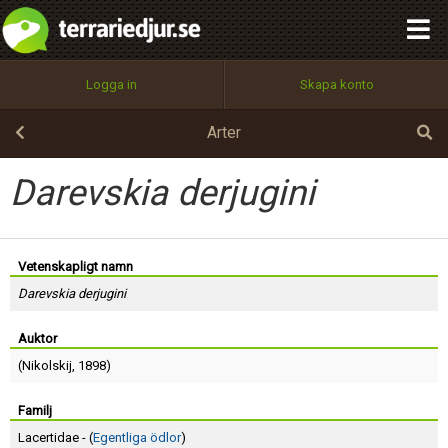
integritetspolicy
OK
Utför
Namn:
Begär nytt lösenord
Logga in
Skapa konto
Tillbaka till förstasidan
100%
Epost:
Arter
Darevskia derjugini
Användarnamn:
Vetenskapligt namn
Darevskia derjugini
Lösenord:
Auktor
(
Nikolskij
, 1898)
Privacy Policy
Terms of Service
Familj
Lacertidae - (
Egentliga ödlor
)