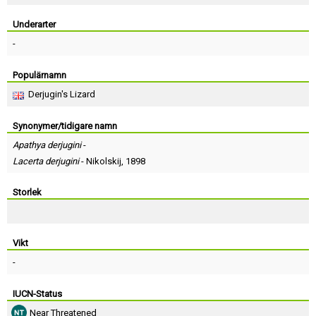
Skapa konto
Underarter
-
Populärnamn
Derjugin's Lizard
Synonymer/tidigare namn
Apathya derjugini
-
Lacerta derjugini
-
Nikolskij
, 1898
Storlek
Vikt
-
IUCN-Status
Near Threatened