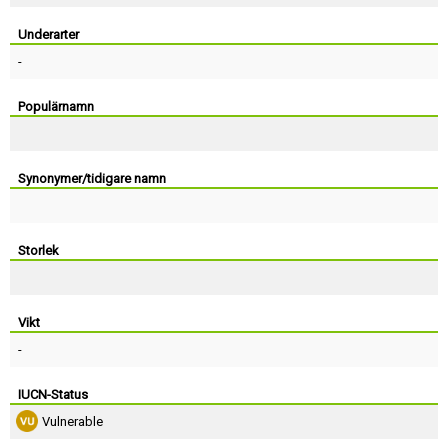
Skapa konto
Underarter
-
Populärnamn
Synonymer/tidigare namn
Storlek
Vikt
-
IUCN-Status
Vulnerable