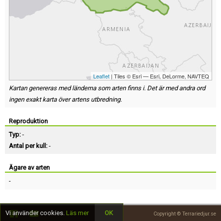
Leaflet
| Tiles © Esri — Esri, DeLorme, NAVTEQ
Kartan genereras med länderna som arten finns i. Det är med andra ord
ingen exakt karta över artens utbredning.
Reproduktion
Typ:
-
Antal per kull:
-
Ägare av arten
-
Vi använder cookies.
Läs mer
OK
Copyright © Terrariedjur.se