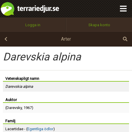
integritetspolicy
OK
Utför
Namn:
Begär nytt lösenord
Logga in
Skapa konto
Tillbaka till förstasidan
100%
Epost:
Arter
Darevskia alpina
Användarnamn:
Vetenskapligt namn
Darevskia alpina
Lösenord:
Auktor
(
Darevsky
, 1967)
Privacy Policy
Terms of Service
Familj
Lacertidae - (
Egentliga ödlor
)