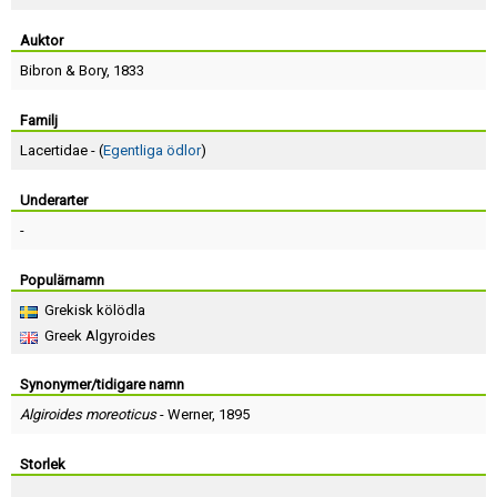
Skapa konto
Auktor
Bibron
&
Bory
, 1833
Familj
Lacertidae - (
Egentliga ödlor
)
Underarter
-
Populärnamn
Grekisk kölödla
Greek Algyroides
Synonymer/tidigare namn
Algiroides moreoticus
-
Werner
, 1895
Storlek