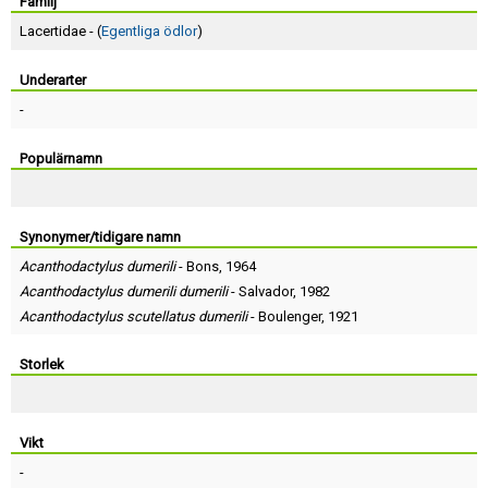
Skapa konto
Familj
Lacertidae - (
Egentliga ödlor
)
Underarter
-
Populärnamn
Synonymer/tidigare namn
Acanthodactylus dumerili
-
Bons
, 1964
Acanthodactylus dumerili dumerili
-
Salvador
, 1982
Acanthodactylus scutellatus dumerili
-
Boulenger
, 1921
Storlek
Vikt
-