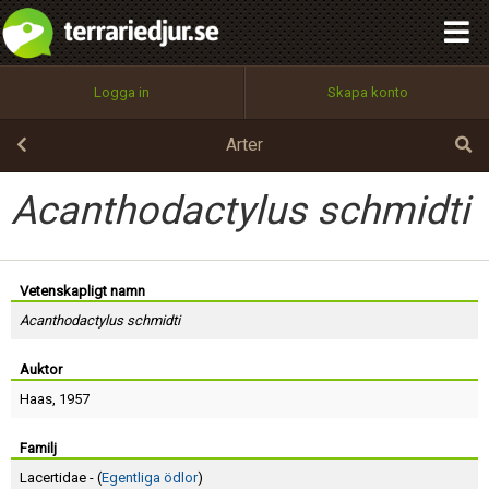
integritetspolicy
OK
Utför
Namn:
Begär nytt lösenord
Logga in
Skapa konto
Tillbaka till förstasidan
100%
Epost:
Arter
Acanthodactylus schmidti
Användarnamn:
Vetenskapligt namn
Acanthodactylus schmidti
Lösenord:
Auktor
Haas
, 1957
Privacy Policy
Terms of Service
Familj
Lacertidae - (
Egentliga ödlor
)