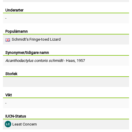
Skapa konto
Underarter
-
Populärnamn
Schmidt's Fringe-toed Lizard
Synonymer/tidigare namn
Acanthodactylus contoris schmidti
-
Haas
, 1957
Storlek
Vikt
-
IUCN-Status
Least Concern