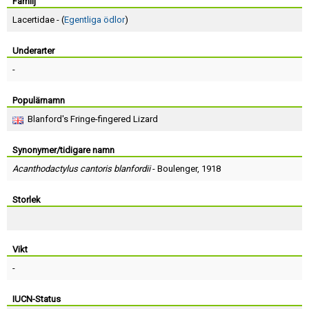
Skapa konto
Familj
Lacertidae - (
Egentliga ödlor
)
Underarter
-
Populärnamn
Blanford's Fringe-fingered Lizard
Synonymer/tidigare namn
Acanthodactylus cantoris blanfordii
-
Boulenger
, 1918
Storlek
Vikt
-
IUCN-Status