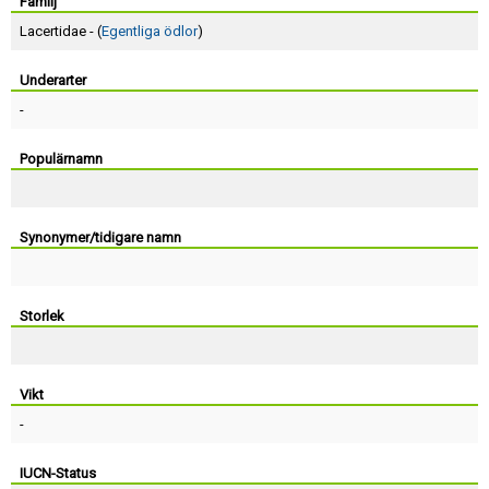
Skapa konto
Familj
Lacertidae - (
Egentliga ödlor
)
Underarter
-
Populärnamn
Synonymer/tidigare namn
Storlek
Vikt
-
IUCN-Status