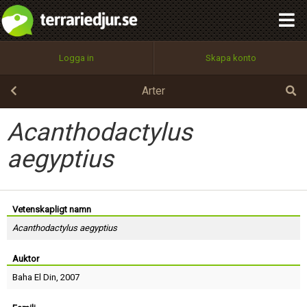
integritetspolicy
OK
Utför
Namn:
Begär nytt lösenord
Logga in
Skapa konto
Tillbaka till förstasidan
100%
Epost:
Arter
Acanthodactylus
Användarnamn:
aegyptius
Lösenord:
Vetenskapligt namn
Acanthodactylus aegyptius
Auktor
Privacy Policy
Terms of Service
Baha El Din
, 2007