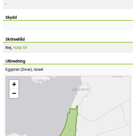
-
Skydd
Skötselråd
Nej,
Hjälp till
Utbredning
Egypten
(
Sinai
),
Israel
+
−