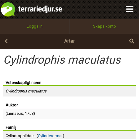
integritetspolicy
OK
Utför
Namn:
Begär nytt lösenord
Logga in
Skapa konto
Tillbaka till förstasidan
100%
Epost:
Arter
Cylindrophis maculatus
Användarnamn:
Vetenskapligt namn
Cylindrophis maculatus
Lösenord:
Auktor
(
Linnaeus
, 1758)
Privacy Policy
Terms of Service
Familj
Cylindrophiidae - (
Cylinderormar
)