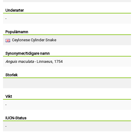
Skapa konto
Underarter
-
Populärnamn
Ceylonese Cylinder Snake
Synonymer/tidigare namn
Anguis maculata
-
Linnaeus
, 1754
Storlek
Vikt
-
IUCN-Status
-