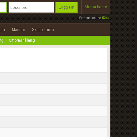
Skapa konto
Logga in
Personer online:
52st
rum
Mässor
Skapa konto
ing
Giftormshållning