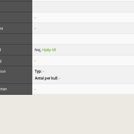
-
us
-
d
Nej,
Hjälp till
g
-
ion
Typ:
-
Antal per kull:
-
rten
-