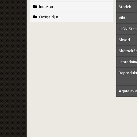
Insekter
Storlek
Övriga djur
Vikt
IUCN-Stat
Skydd
Skötselrå
Utbrednin
Reprodukt
Ägare av a