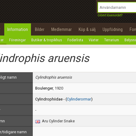
integritetspolicy
OK
Utför
Namn:
Begär nytt lösenord
Glömt lösenordet?
Tillbaka till förstasidan
Epost:
r
Information
Bilder
Medlemmar
Köp & sälj
Uppfödning
Fo
100%
ter
Föreningar
Butiker & tropikhus
Foderlista
Växter
Terrarium
Belysn
Användarnamn:
indrophis aruensis
Lösenord:
Privacy Policy
ligt namn
Cylindrophis aruensis
Terms of Service
Boulenger
, 1920
Skapa konto
Cylindrophiidae - (
Cylinderormar
)
r
-
amn
Aru Cylinder Snake
/tidigare namn