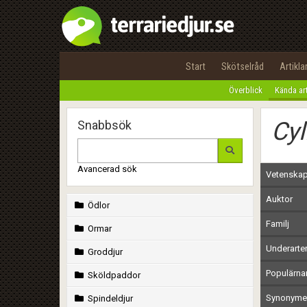
Start
Skötselråd
Artikla
Överblick
Kända ar
Cyl
Snabbsök
Avancerad sök
Vetenskap
Auktor
Ödlor
Familj
Ormar
Underarte
Groddjur
Populärn
Sköldpaddor
Synonymer
Spindeldjur