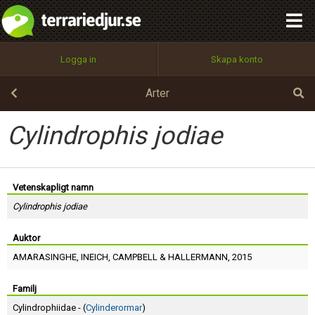
integritetspolicy
OK
Utför
Namn:
Begär nytt lösenord
Logga in
Skapa konto
Tillbaka till förstasidan
100%
Epost:
Arter
Cylindrophis jodiae
Användarnamn:
Vetenskapligt namn
Cylindrophis jodiae
Lösenord:
Auktor
AMARASINGHE
,
INEICH
,
CAMPBELL
&
HALLERMANN
, 2015
Privacy Policy
Terms of Service
Familj
Cylindrophiidae - (
Cylinderormar
)