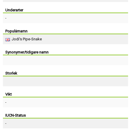
Skapa konto
Underarter
-
Populärnamn
Jodi's Pipe-Snake
Synonymer/tidigare namn
Storlek
Vikt
-
IUCN-Status
-