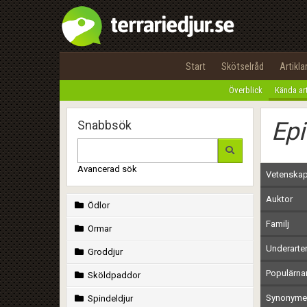
Start
Skötselråd
Artikla
Överblick
Kända ar
Epi
Snabbsök
Avancerad sök
Vetenskap
Auktor
Ödlor
Familj
Ormar
Underarte
Groddjur
Populärn
Sköldpaddor
Synonymer
Spindeldjur