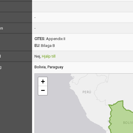
-
us
-
CITES:
Appendix II
EU:
Bilaga B
d
Nej,
Hjälp till
g
Bolivia
,
Paraguay
+
−