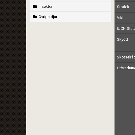
Insekter
Storlek
Övriga djur
Vikt
IUCN-Stat
Skydd
Skötselrå
Utbrednin