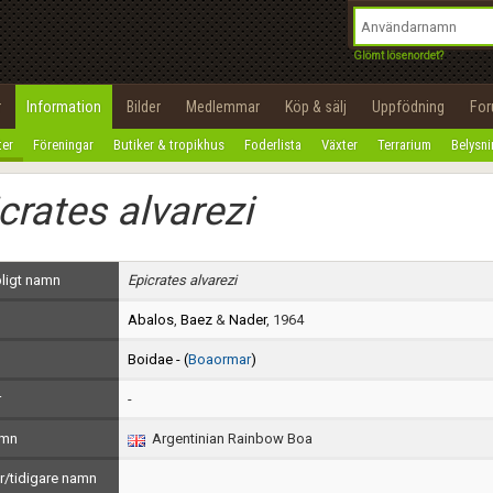
integritetspolicy
OK
Utför
Namn:
Begär nytt lösenord
Glömt lösenordet?
Tillbaka till förstasidan
Epost:
r
Information
Bilder
Medlemmar
Köp & sälj
Uppfödning
Fo
100%
ter
Föreningar
Butiker & tropikhus
Foderlista
Växter
Terrarium
Belysn
Användarnamn:
crates alvarezi
Lösenord:
Privacy Policy
ligt namn
Epicrates alvarezi
Terms of Service
Abalos
,
Baez
&
Nader
, 1964
Skapa konto
Boidae - (
Boaormar
)
r
-
amn
Argentinian Rainbow Boa
/tidigare namn