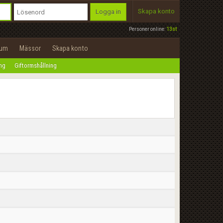
Skapa konto
Logga in
Personer online:
13st
rum
Mässor
Skapa konto
ing
Giftormshållning