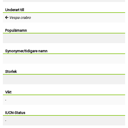
Skapa konto
Underart till
Vespa crabro
Populärnamn
Synonymer/tidigare namn
Storlek
Vikt
-
IUCN-Status
-