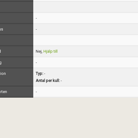
-
us
-
d
Nej,
Hjälp till
g
-
ion
Typ:
-
Antal per kull:
-
rten
-