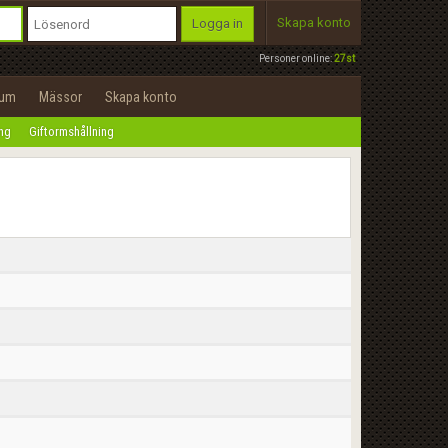
Skapa konto
Logga in
Personer online:
27st
rum
Mässor
Skapa konto
ing
Giftormshållning