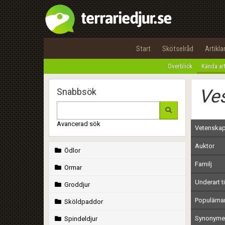
Start
Skötselråd
Artikla
Överblick
Kända ar
Ves
Snabbsök
Avancerad sök
Vetenskap
Auktor
Ödlor
Familj
Ormar
Underart ti
Groddjur
Populärn
Sköldpaddor
Synonymer
Spindeldjur