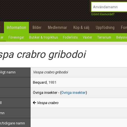
integritetspolicy
OK
Utför
Namn:
Begär nytt lösenord
Glömt lösenordet?
Tillbaka till förstasidan
Epost:
r
Information
Bilder
Medlemmar
Köp & sälj
Uppfödning
Fo
100%
ter
Föreningar
Butiker & tropikhus
Foderlista
Växter
Terrarium
Belysn
Användarnamn:
pa crabro gribodoi
Lösenord:
Privacy Policy
ligt namn
Vespa crabro gribodoi
Terms of Service
Bequard
, 1931
Skapa konto
Övriga insekter - (
Övriga insekter
)
ll
Vespa crabro
amn
/tidigare namn