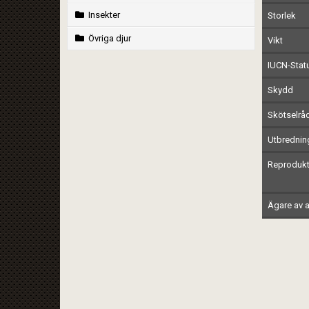
Insekter
Storlek
Övriga djur
Vikt
IUCN-Stat
Skydd
Skötselrå
Utbrednin
Reprodukt
Ägare av a