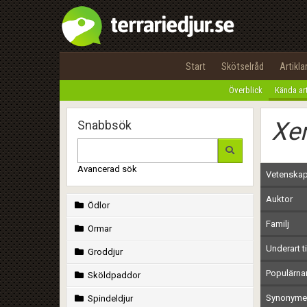
Start
Skötselråd
Artikla
Överblick
Kända ar
Xe
Snabbsök
Avancerad sök
Vetenskap
Auktor
Ödlor
Familj
Ormar
Underart ti
Groddjur
Populärn
Sköldpaddor
Synonymer
Spindeldjur