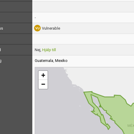
-
us
Vulnerable
d
Nej,
Hjälp till
g
Guatemala
,
Mexiko
+
−