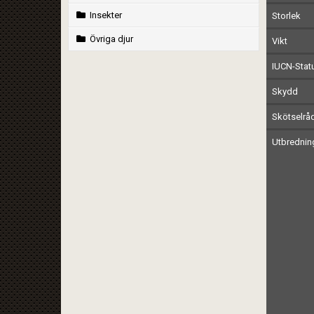
Insekter
Storlek
Övriga djur
Vikt
IUCN-Stat
Skydd
Skötselrå
Utbrednin