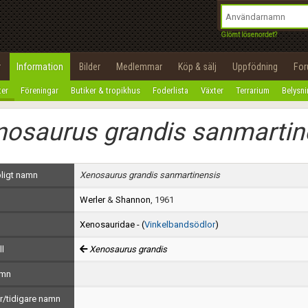
integritetspolicy
OK
Utför
Namn:
Begär nytt lösenord
Glömt lösenordet?
Tillbaka till förstasidan
Epost:
r
Information
Bilder
Medlemmar
Köp & sälj
Uppfödning
Fo
100%
ter
Föreningar
Butiker & tropikhus
Foderlista
Växter
Terrarium
Belysn
Användarnamn:
nosaurus grandis sanmartin
Lösenord:
Privacy Policy
ligt namn
Xenosaurus grandis sanmartinensis
Terms of Service
Werler
&
Shannon
, 1961
Skapa konto
Xenosauridae - (
Vinkelbandsödlor
)
ll
Xenosaurus grandis
amn
/tidigare namn