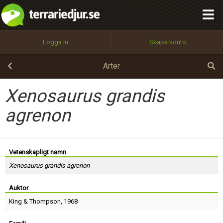
integritetspolicy
OK
Utför
Namn:
Begär nytt lösenord
Logga in
Skapa konto
Tillbaka till förstasidan
100%
Epost:
Arter
Xenosaurus grandis
Användarnamn:
agrenon
Lösenord:
Vetenskapligt namn
Xenosaurus grandis agrenon
Auktor
Privacy Policy
Terms of Service
King
&
Thompson
, 1968