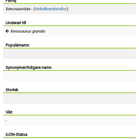
Skapa konto
Familj
Xenosauridae - (
Vinkelbandsödlor
)
Underart till
Xenosaurus grandis
Populärnamn
Synonymer/tidigare namn
Storlek
Vikt
-
IUCN-Status