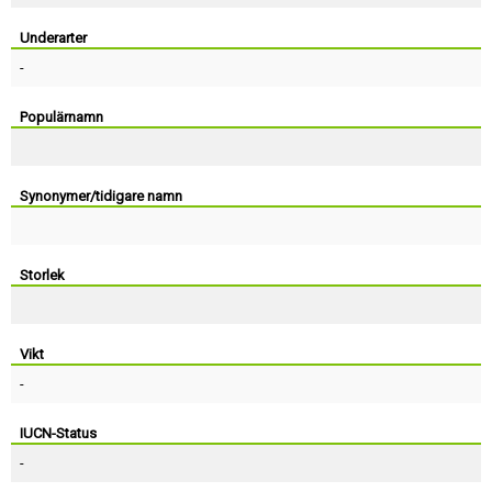
Skapa konto
Underarter
-
Populärnamn
Synonymer/tidigare namn
Storlek
Vikt
-
IUCN-Status
-