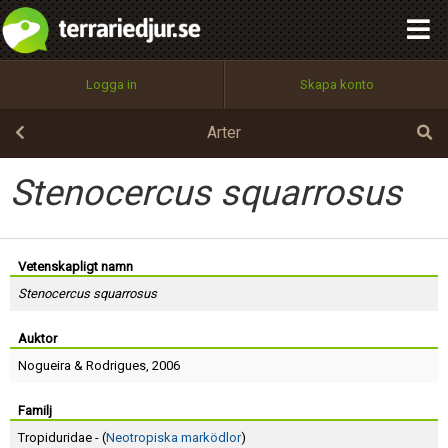
integritetspolicy
OK
Utför
Namn:
Begär nytt lösenord
Logga in
Skapa konto
Tillbaka till förstasidan
100%
Epost:
Arter
Stenocercus squarrosus
Användarnamn:
Vetenskapligt namn
Stenocercus squarrosus
Lösenord:
Auktor
Nogueira
&
Rodrigues
, 2006
Privacy Policy
Terms of Service
Familj
Tropiduridae - (
Neotropiska marködlor
)