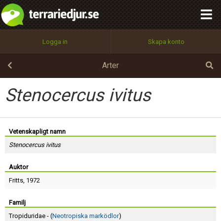
integritetspolicy
OK
Utför
Namn:
Begär nytt lösenord
Logga in
Skapa konto
Tillbaka till förstasidan
100%
Epost:
Arter
Stenocercus ivitus
Användarnamn:
Vetenskapligt namn
Stenocercus ivitus
Lösenord:
Auktor
Fritts
, 1972
Privacy Policy
Terms of Service
Familj
Tropiduridae - (
Neotropiska marködlor
)