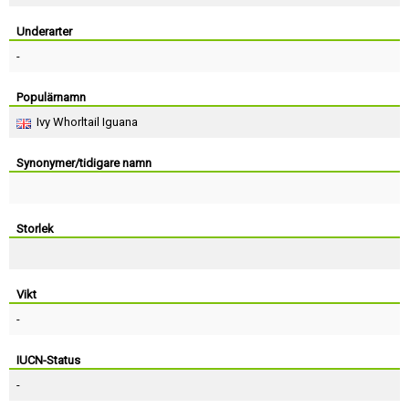
Skapa konto
Underarter
-
Populärnamn
Ivy Whorltail Iguana
Synonymer/tidigare namn
Storlek
Vikt
-
IUCN-Status
-