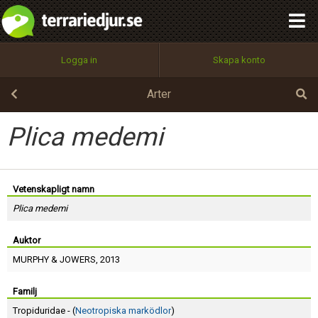
integritetspolicy
OK
Utför
Namn:
Begär nytt lösenord
Logga in
Skapa konto
Tillbaka till förstasidan
100%
Epost:
Arter
Plica medemi
Användarnamn:
Vetenskapligt namn
Plica medemi
Lösenord:
Auktor
MURPHY
&
JOWERS
, 2013
Privacy Policy
Terms of Service
Familj
Tropiduridae - (
Neotropiska marködlor
)