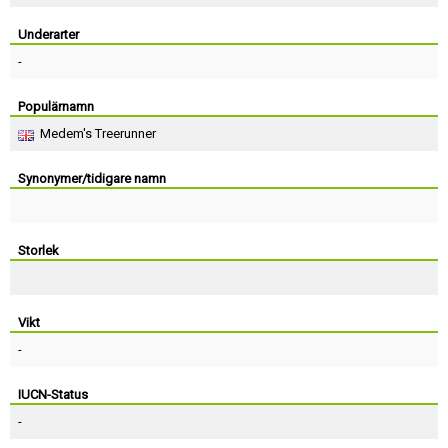
Skapa konto
Underarter
-
Populärnamn
Medem's Treerunner
Synonymer/tidigare namn
Storlek
Vikt
-
IUCN-Status
-