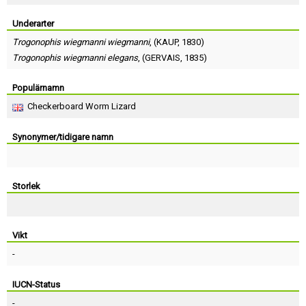
Skapa konto
Underarter
Trogonophis wiegmanni wiegmanni
, (
KAUP
, 1830)
Trogonophis wiegmanni elegans
, (
GERVAIS
, 1835)
Populärnamn
Checkerboard Worm Lizard
Synonymer/tidigare namn
Storlek
Vikt
-
IUCN-Status
-