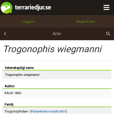
integritetspolicy
OK
Utför
Namn:
Begär nytt lösenord
Logga in
Skapa konto
Tillbaka till förstasidan
100%
Epost:
Arter
Trogonophis wiegmanni
Användarnamn:
Vetenskapligt namn
Trogonophis wiegmanni
Lösenord:
Auktor
KAUP
, 1830
Privacy Policy
Terms of Service
Familj
Trogonophidae - (
Palearktiska masködlor
)