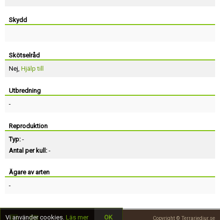
Skydd
Skötselråd
Nej,
Hjälp till
Utbredning
-
Reproduktion
Typ:
-
Antal per kull:
-
Ägare av arten
-
Vi använder cookies.
Läs mer
OK
Copyright © Terrariedjur.se