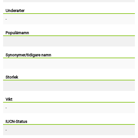
Skapa konto
Underarter
-
Populärnamn
Synonymer/tidigare namn
Storlek
Vikt
-
IUCN-Status
-