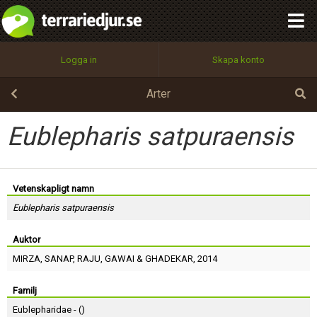
integritetspolicy
OK
Utför
Namn:
Begär nytt lösenord
Logga in
Skapa konto
Tillbaka till förstasidan
100%
Epost:
Arter
Eublepharis satpuraensis
Användarnamn:
Vetenskapligt namn
Eublepharis satpuraensis
Lösenord:
Auktor
MIRZA
,
SANAP
,
RAJU
,
GAWAI
&
GHADEKAR
, 2014
Privacy Policy
Terms of Service
Familj
Eublepharidae - (
)