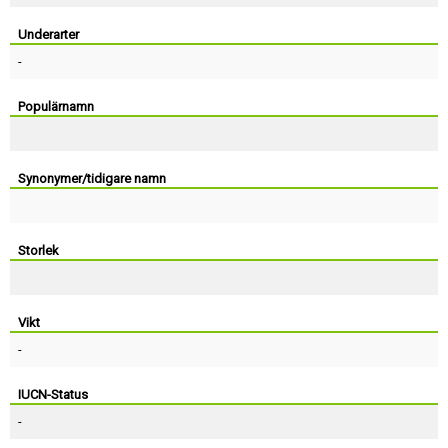
Skapa konto
Underarter
-
Populärnamn
Synonymer/tidigare namn
Storlek
Vikt
-
IUCN-Status
-