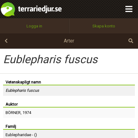
integritetspolicy
OK
Utför
Namn:
Begär nytt lösenord
Logga in
Skapa konto
Tillbaka till förstasidan
100%
Epost:
Arter
Eublepharis fuscus
Användarnamn:
Vetenskapligt namn
Eublepharis fuscus
Lösenord:
Auktor
BÖRNER
, 1974
Privacy Policy
Terms of Service
Familj
Eublepharidae - (
)