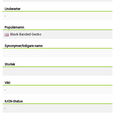
Skapa konto
Underarter
-
Populärnamn
Black Banded Gecko
Synonymer/tidigare namn
Storlek
Vikt
-
IUCN-Status
-