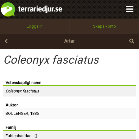
integritetspolicy
OK
Utför
Namn:
Begär nytt lösenord
Logga in
Skapa konto
Tillbaka till förstasidan
100%
Epost:
Arter
Coleonyx fasciatus
Användarnamn:
Vetenskapligt namn
Coleonyx fasciatus
Lösenord:
Auktor
BOULENGER
, 1885
Privacy Policy
Terms of Service
Familj
Eublepharidae - (
)