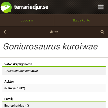
integritetspolicy
OK
Utför
Namn:
Begär nytt lösenord
Logga in
Skapa konto
Tillbaka till förstasidan
100%
Epost:
Arter
Goniurosaurus kuroiwae
Användarnamn:
Vetenskapligt namn
Goniurosaurus kuroiwae
Lösenord:
Auktor
(
Namiye
, 1912)
Privacy Policy
Terms of Service
Familj
Eublepharidae - (
)