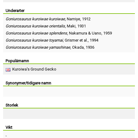
Skapa konto
Underarter
Goniurosaurus kuroiwae kuroiwae
,
Namiye
, 1912
Goniurosaurus kuroiwae orientalis
,
Maki
, 1931
Goniurosaurus kuroiwae splendens
,
Nakamura
&
Uano
, 1959
Goniurosaurus kuroiwae toyamai
,
Grismer et al.
, 1994
Goniurosaurus kuroiwae yamashinae
,
Okada
, 1936
Populärnamn
Kuroiwa's Ground Gecko
Synonymer/tidigare namn
Storlek
Vikt
-