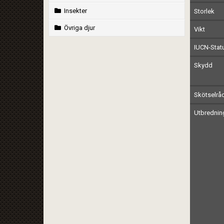
Insekter
Storlek
Övriga djur
Vikt
IUCN-Stat
Skydd
Skötselrå
Utbrednin