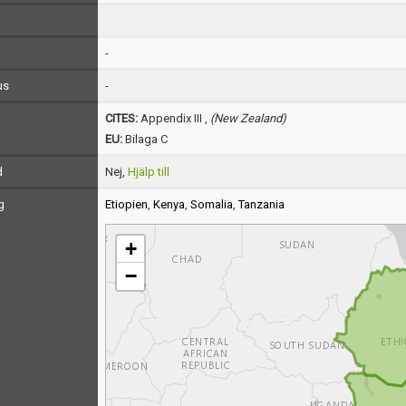
-
us
-
CITES:
Appendix III ,
(New Zealand)
EU:
Bilaga C
d
Nej,
Hjälp till
g
Etiopien
,
Kenya
,
Somalia
,
Tanzania
+
−