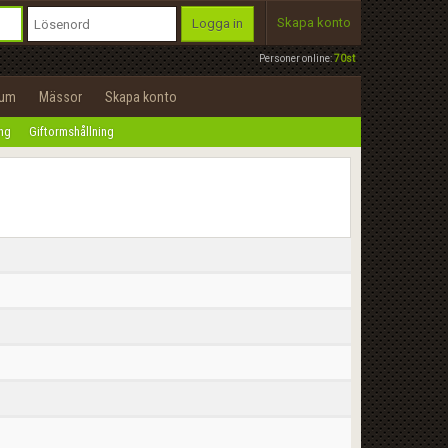
Skapa konto
Logga in
Personer online:
70st
rum
Mässor
Skapa konto
ing
Giftormshållning