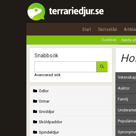
Start
Skötselråd
Artikla
Överblick
Kända ar
Hol
Snabbsök
Avancerad sök
Vetenskap
Auktor
Ödlor
Familj
Ormar
Underarte
Groddjur
Populärn
Sköldpaddor
Synonymer
Spindeldjur