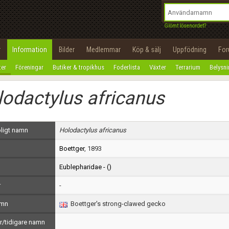
integritetspolicy
OK
Utför
Namn:
Begär nytt lösenord
Glömt lösenordet?
Tillbaka till förstasidan
Epost:
r
Information
Bilder
Medlemmar
Köp & sälj
Uppfödning
Fo
100%
ter
Föreningar
Butiker & tropikhus
Foderlista
Växter
Terrarium
Belysn
Användarnamn:
odactylus africanus
Lösenord:
Privacy Policy
ligt namn
Holodactylus africanus
Terms of Service
Boettger
, 1893
Skapa konto
Eublepharidae - (
)
r
-
amn
Boettger's strong-clawed gecko
/tidigare namn