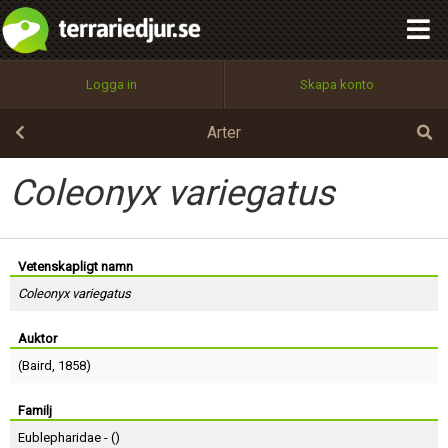
integritetspolicy
OK
Utför
Namn:
Begär nytt lösenord
Logga in
Skapa konto
Tillbaka till förstasidan
100%
Epost:
Arter
Coleonyx variegatus
Användarnamn:
Vetenskapligt namn
Coleonyx variegatus
Lösenord:
Auktor
(
Baird
, 1858)
Privacy Policy
Terms of Service
Familj
Eublepharidae - (
)