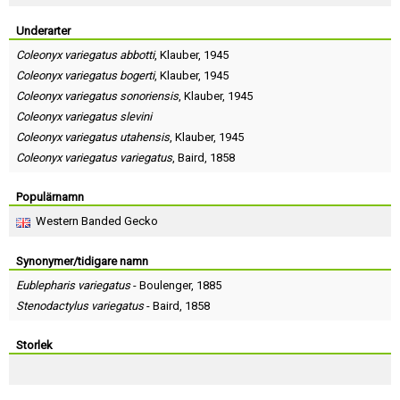
Skapa konto
Underarter
Coleonyx variegatus abbotti
,
Klauber
, 1945
Coleonyx variegatus bogerti
,
Klauber
, 1945
Coleonyx variegatus sonoriensis
,
Klauber
, 1945
Coleonyx variegatus slevini
Coleonyx variegatus utahensis
,
Klauber
, 1945
Coleonyx variegatus variegatus
,
Baird
, 1858
Populärnamn
Western Banded Gecko
Synonymer/tidigare namn
Eublepharis variegatus
-
Boulenger
, 1885
Stenodactylus variegatus
-
Baird
, 1858
Storlek