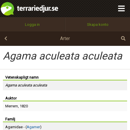
integritetspolicy
OK
Utför
Namn:
Begär nytt lösenord
Logga in
Skapa konto
Tillbaka till förstasidan
100%
Epost:
Arter
Agama aculeata aculeata
Användarnamn:
Vetenskapligt namn
Agama aculeata aculeata
Lösenord:
Auktor
Merrem
, 1820
Privacy Policy
Terms of Service
Familj
Agamidae - (
Agamer
)