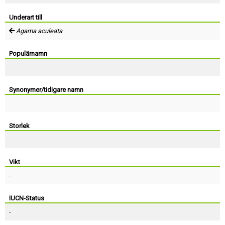
Skapa konto
Underart till
Agama aculeata
Populärnamn
Synonymer/tidigare namn
Storlek
Vikt
-
IUCN-Status
-