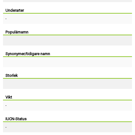
Skapa konto
Underarter
-
Populärnamn
Synonymer/tidigare namn
Storlek
Vikt
-
IUCN-Status
-