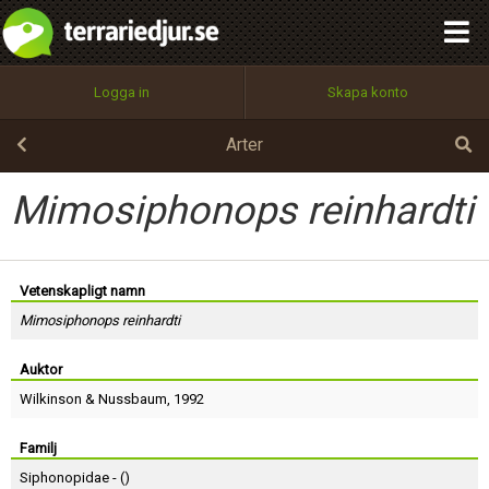
integritetspolicy
OK
Utför
Namn:
Begär nytt lösenord
Logga in
Skapa konto
Tillbaka till förstasidan
100%
Epost:
Arter
Mimosiphonops reinhardti
Användarnamn:
Vetenskapligt namn
Mimosiphonops reinhardti
Lösenord:
Auktor
Wilkinson
&
Nussbaum
, 1992
Privacy Policy
Terms of Service
Familj
Siphonopidae - (
)