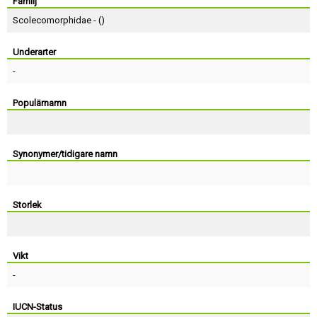
Skapa konto
Familj
Scolecomorphidae - (
)
Underarter
-
Populärnamn
Synonymer/tidigare namn
Storlek
Vikt
-
IUCN-Status