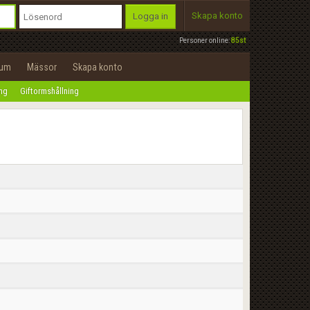
Skapa konto
Logga in
Personer online:
85st
rum
Mässor
Skapa konto
ing
Giftormshållning