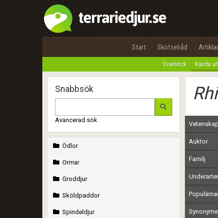
Start
Skötselråd
Artikla
Överblick
Kända ar
Rh
Snabbsök
Avancerad sök
Vetenskap
Auktor
Ödlor
Familj
Ormar
Underarte
Groddjur
Populärn
Sköldpaddor
Synonymer
Spindeldjur