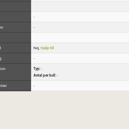
-
us
-
d
Nej,
Hjälp till
g
-
ion
Typ:
-
Antal per kull:
-
rten
-