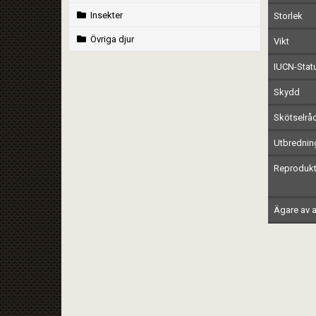
Insekter
Storlek
Övriga djur
Vikt
IUCN-Stat
Skydd
Skötselrå
Utbrednin
Reprodukt
Ägare av a