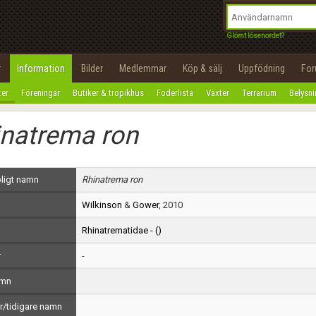
integritetspolicy
OK
Utför
Namn:
Begär nytt lösenord
Glömt lösenordet?
Tillbaka till förstasidan
Epost:
r
Information
Bilder
Medlemmar
Köp & sälj
Uppfödning
Fo
100%
ter
Föreningar
Butiker & tropikhus
Foderlista
Växter
Terrarium
Belysn
Användarnamn:
inatrema ron
Lösenord:
Privacy Policy
ligt namn
Rhinatrema ron
Terms of Service
Wilkinson
&
Gower
, 2010
Skapa konto
Rhinatrematidae - (
)
r
-
amn
/tidigare namn