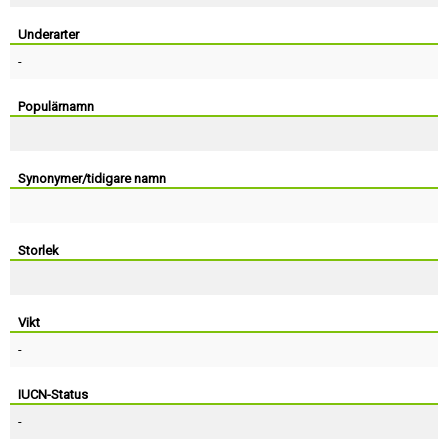
Skapa konto
Underarter
-
Populärnamn
Synonymer/tidigare namn
Storlek
Vikt
-
IUCN-Status
-