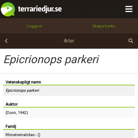
integritetspolicy
OK
Utför
Namn:
Begär nytt lösenord
Logga in
Skapa konto
Tillbaka till förstasidan
100%
Epost:
Arter
Epicrionops parkeri
Användarnamn:
Vetenskapligt namn
Epicrionops parkeri
Lösenord:
Auktor
(
Dunn
, 1942)
Privacy Policy
Terms of Service
Familj
Rhinatrematidae - (
)