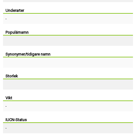
Skapa konto
Underarter
-
Populärnamn
Synonymer/tidigare namn
Storlek
Vikt
-
IUCN-Status
-