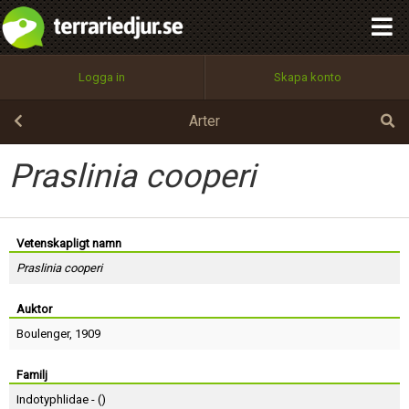
integritetspolicy
OK
Utför
Namn:
Begär nytt lösenord
Logga in
Skapa konto
Tillbaka till förstasidan
100%
Epost:
Arter
Praslinia cooperi
Användarnamn:
Vetenskapligt namn
Praslinia cooperi
Lösenord:
Auktor
Boulenger
, 1909
Privacy Policy
Terms of Service
Familj
Indotyphlidae - (
)