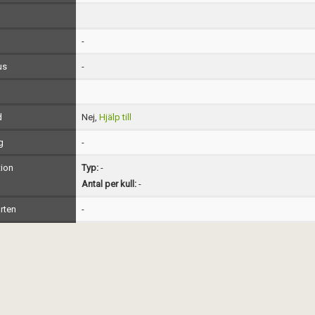
-
us
-
d
Nej,
Hjälp till
g
-
ion
Typ:
-
Antal per kull:
-
rten
-