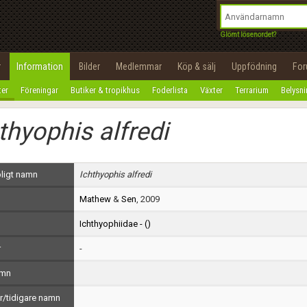
integritetspolicy
OK
Utför
Namn:
Begär nytt lösenord
Glömt lösenordet?
Tillbaka till förstasidan
Epost:
r
Information
Bilder
Medlemmar
Köp & sälj
Uppfödning
Fo
100%
ter
Föreningar
Butiker & tropikhus
Foderlista
Växter
Terrarium
Belysn
Användarnamn:
thyophis alfredi
Lösenord:
Privacy Policy
ligt namn
Ichthyophis alfredi
Terms of Service
Mathew
&
Sen
, 2009
Skapa konto
Ichthyophiidae - (
)
r
-
amn
/tidigare namn