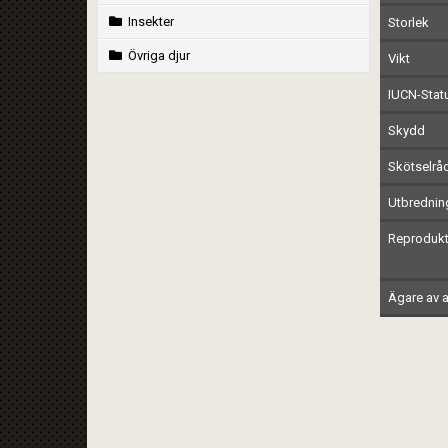
Insekter
Storlek
Övriga djur
Vikt
IUCN-Stat
Skydd
Skötselrå
Utbrednin
Reprodukt
Ägare av a