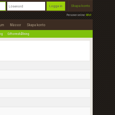
Skapa konto
Logga in
Personer online:
68st
rum
Mässor
Skapa konto
ing
Giftormshållning