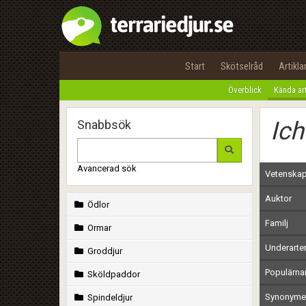
Start
Skötselråd
Artikla
Överblick
Kända ar
Ich
Snabbsök
Avancerad sök
Vetenskap
Auktor
Ödlor
Familj
Ormar
Underarte
Groddjur
Populärn
Sköldpaddor
Synonymer
Spindeldjur