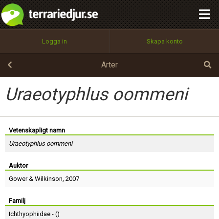
integritetspolicy
OK
Utför
Namn:
Begär nytt lösenord
Logga in
Skapa konto
Tillbaka till förstasidan
100%
Epost:
Arter
Uraeotyphlus oommeni
Användarnamn:
Vetenskapligt namn
Uraeotyphlus oommeni
Lösenord:
Auktor
Gower
&
Wilkinson
, 2007
Privacy Policy
Terms of Service
Familj
Ichthyophiidae - (
)