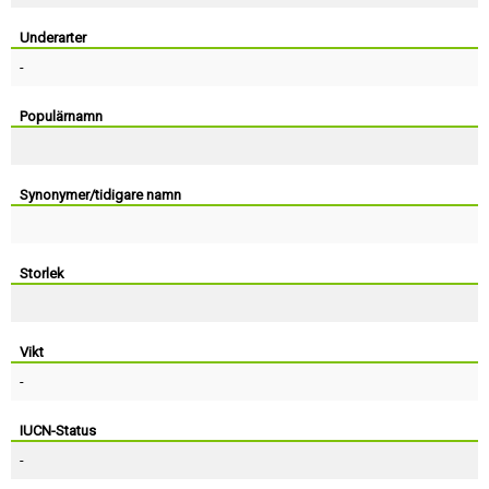
Skapa konto
Underarter
-
Populärnamn
Synonymer/tidigare namn
Storlek
Vikt
-
IUCN-Status
-